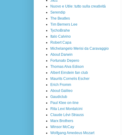
Jazz
Nuovo e Utile: tutto sulla creatività
Serendip
The Beatles
Tim Berners Lee
TychoBrahe
Italo Calvino
Robert Capa
Michelangelo Merisi da Caravaggio
About Darwin
Fortunato Depero
Thomas Alva Edison
Albert Einstein fan club
Maurits Cornelis Escher
Erich Fromm
About Galileo
Gaudiclub
Paul Klee on-line
Rita Levi Montalcini
Claude Lévi-Strauss
Marx Brothers
Winsor McCay
Wolfgang Amedeus Mozart