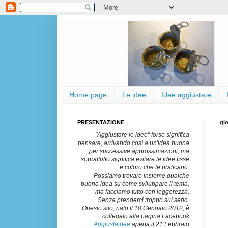
Home page
Le idee
Idee aggiustate
PRESENTAZIONE
gi
"Aggiustare le idee" forse significa
pensare, arrivando così a un'idea buona
per successive approssimazioni; ma
soprattutto significa evitare le idee fisse
e coloro che le praticano.
Possiamo trovare insieme qualche
buona idea su come sviluppare il tema,
ma facciamo tutto con leggerezza.
Senza prenderci troppo sul serio.
Questo sito, nato il 10 Gennaio 2012, è
collegato alla pagina Facebook
Aggiustaidee
aperta il 21 Febbraio