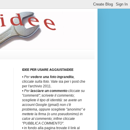
IDEE PER USARE AGGIUSTAIDEE
• Per
vedere una
foto ingrandita
,
cliccate sulla foto.
Vale sia per i post che
per l'archivio 2011.
• Per
lasciare un commento
cliccate su
"commenti"; scrivete il commento;
scegliete il tipo di identità: se avete un
account Google (gmail) non c'è
problema, oppure scegliete "anonimo" e
mettete la firma (o uno pseudonimo) in
calce al commento; infine cliccate
"PUBBLICA COMMENTO".
• in fondo alla pagina trovate il link al