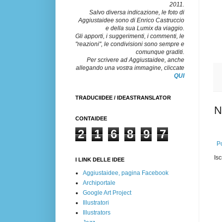
2011.
Salvo diversa indicazione, le foto di
Aggiustaidee sono di Enrico Castruccio
e della sua Lumix da viaggio.
Gli apporti, i suggerimenti, i commenti, le
"reazioni", le condivisioni sono sempre e
comunque graditi.
Per scrivere ad Aggiustaidee, anche
allegando una vostra immagine, cliccate
QUI
TRADUCIIDEE / IDEASTRANSLATOR
N
CONTAIDEE
2
1
6
8
9
7
Po
Isc
I LINK DELLE IDEE
Aggiustaidee, pagina Facebook
Archiportale
Google Art Project
Illustratori
Illustrators