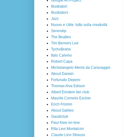
Google Art Project
Illustratori
Illustrators
Jazz
Nuovo e Utile: tutto sulla creatività
Serendip
The Beatles
Tim Berners Lee
TychoBrahe
Italo Calvino
Robert Capa
Michelangelo Merisi da Caravaggio
About Darwin
Fortunato Depero
Thomas Alva Edison
Albert Einstein fan club
Maurits Cornelis Escher
Erich Fromm
About Galileo
Gaudiclub
Paul Klee on-line
Rita Levi Montalcini
Claude Lévi-Strauss