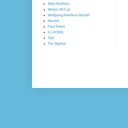
Marx Brothers
Winsor McCay
Wolfgang Amedeus Mozart
MunArt
Paul Poiret
b.s.PORN...
Totò
The Warhol