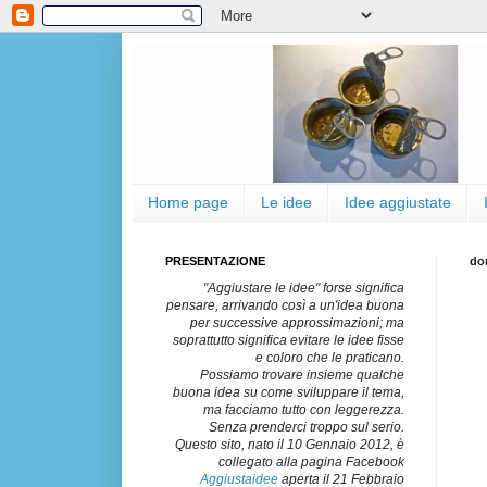
Home page
Le idee
Idee aggiustate
PRESENTAZIONE
do
"Aggiustare le idee" forse significa
pensare, arrivando così a un'idea buona
per successive approssimazioni; ma
soprattutto significa evitare le idee fisse
e coloro che le praticano.
Possiamo trovare insieme qualche
buona idea su come sviluppare il tema,
ma facciamo tutto con leggerezza.
Senza prenderci troppo sul serio.
Questo sito, nato il 10 Gennaio 2012, è
collegato alla pagina Facebook
Aggiustaidee
aperta il 21 Febbraio