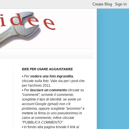
IDEE PER USARE AGGIUSTAIDEE
• Per
vedere una
foto ingrandita
,
cliccate sulla foto.
Vale sia per i post che
per l'archivio 2011.
• Per
lasciare un commento
cliccate su
"commenti"; scrivete il commento;
scegliete il tipo di identità: se avete un
account Google (gmail) non c'è
problema, oppure scegliete "anonimo" e
mettete la firma (o uno pseudonimo) in
calce al commento; infine cliccate
"PUBBLICA COMMENTO".
• in fondo alla pagina trovate il link al