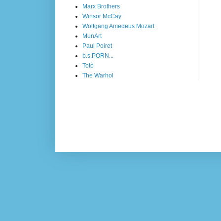
Marx Brothers
Winsor McCay
Wolfgang Amedeus Mozart
MunArt
Paul Poiret
b.s.PORN...
Totò
The Warhol