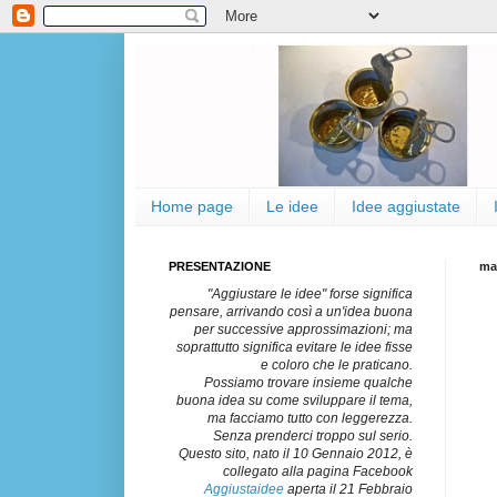
Home page
Le idee
Idee aggiustate
PRESENTAZIONE
ma
"Aggiustare le idee" forse significa
pensare, arrivando così a un'idea buona
per successive approssimazioni; ma
soprattutto significa evitare le idee fisse
e coloro che le praticano.
Possiamo trovare insieme qualche
buona idea su come sviluppare il tema,
ma facciamo tutto con leggerezza.
Senza prenderci troppo sul serio.
Questo sito, nato il 10 Gennaio 2012, è
collegato alla pagina Facebook
Aggiustaidee
aperta il 21 Febbraio