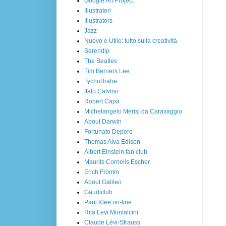
Google Art Project
Illustratori
Illustrators
Jazz
Nuovo e Utile: tutto sulla creatività
Serendip
The Beatles
Tim Berners Lee
TychoBrahe
Italo Calvino
Robert Capa
Michelangelo Merisi da Caravaggio
About Darwin
Fortunato Depero
Thomas Alva Edison
Albert Einstein fan club
Maurits Cornelis Escher
Erich Fromm
About Galileo
Gaudiclub
Paul Klee on-line
Rita Levi Montalcini
Claude Lévi-Strauss