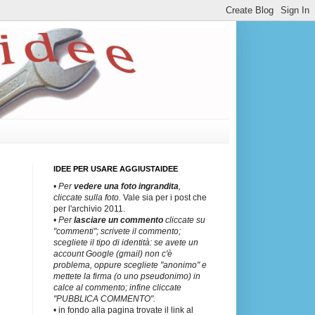
IDEE PER USARE AGGIUSTAIDEE
• Per
vedere una
foto ingrandita
,
cliccate sulla foto.
Vale sia per i post che
per l'archivio 2011.
• Per
lasciare un commento
cliccate su
"commenti"; scrivete il commento;
scegliete il tipo di identità: se avete un
account Google (gmail) non c'è
problema, oppure scegliete "anonimo" e
mettete la firma (o uno pseudonimo) in
calce al commento; infine cliccate
"PUBBLICA COMMENTO".
• in fondo alla pagina trovate il link al