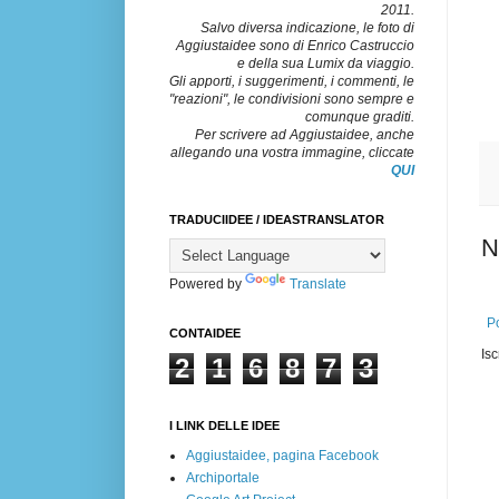
2011.
Salvo diversa indicazione, le foto di
Aggiustaidee sono di Enrico Castruccio
e della sua Lumix da viaggio.
Gli apporti, i suggerimenti, i commenti, le
"reazioni", le condivisioni sono sempre e
comunque graditi.
Per scrivere ad Aggiustaidee, anche
allegando una vostra immagine, cliccate
QUI
TRADUCIIDEE / IDEASTRANSLATOR
N
Powered by
Translate
Po
CONTAIDEE
Isc
2
1
6
8
7
3
I LINK DELLE IDEE
Aggiustaidee, pagina Facebook
Archiportale