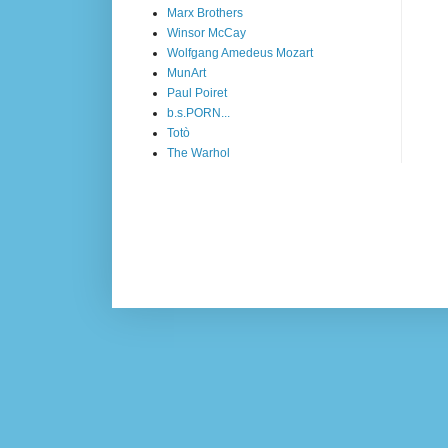
Marx Brothers
Winsor McCay
Wolfgang Amedeus Mozart
MunArt
Paul Poiret
b.s.PORN...
Totò
The Warhol