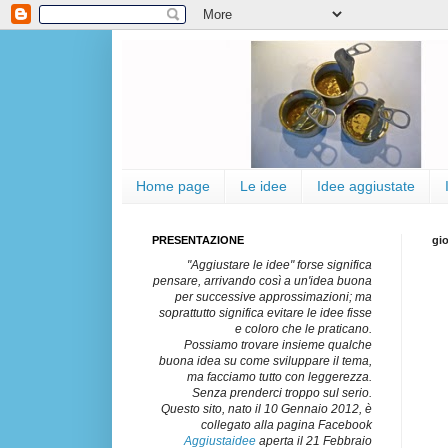
Home page
Le idee
Idee aggiustate
PRESENTAZIONE
gi
"Aggiustare le idee" forse significa
pensare, arrivando così a un'idea buona
per successive approssimazioni; ma
soprattutto significa evitare le idee fisse
e coloro che le praticano.
Possiamo trovare insieme qualche
buona idea su come sviluppare il tema,
ma facciamo tutto con leggerezza.
Senza prenderci troppo sul serio.
Questo sito, nato il 10 Gennaio 2012, è
collegato alla pagina Facebook
Aggiustaidee
aperta il 21 Febbraio