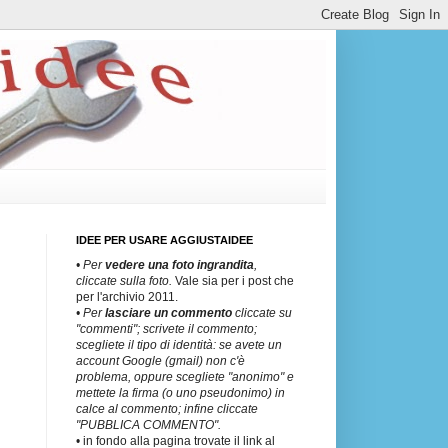
IDEE PER USARE AGGIUSTAIDEE
• Per
vedere una
foto ingrandita
,
cliccate sulla foto.
Vale sia per i post che
per l'archivio 2011.
• Per
lasciare un commento
cliccate su
"commenti"; scrivete il commento;
scegliete il tipo di identità: se avete un
account Google (gmail) non c'è
problema, oppure scegliete "anonimo" e
mettete la firma (o uno pseudonimo) in
calce al commento; infine cliccate
"PUBBLICA COMMENTO".
• in fondo alla pagina trovate il link al