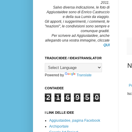
2011.
Salvo diversa indicazione, le foto di
Aggiustaidee sono di Enrico Castruccio
e della sua Lumix da viaggio.
Gli apporti, i suggerimenti, i commenti, le
"reazioni", le condivisioni sono sempre e
comunque graditi.
Per scrivere ad Aggiustaidee, anche
allegando una vostra immagine, cliccate
QUI
TRADUCIIDEE / IDEASTRANSLATOR
N
Powered by
Translate
Po
CONTAIDEE
Isc
2
1
6
9
5
0
I LINK DELLE IDEE
Aggiustaidee, pagina Facebook
Archiportale