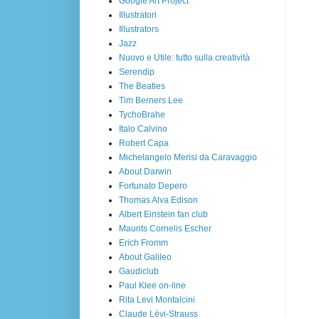
Google Art Project
Illustratori
Illustrators
Jazz
Nuovo e Utile: tutto sulla creatività
Serendip
The Beatles
Tim Berners Lee
TychoBrahe
Italo Calvino
Robert Capa
Michelangelo Merisi da Caravaggio
About Darwin
Fortunato Depero
Thomas Alva Edison
Albert Einstein fan club
Maurits Cornelis Escher
Erich Fromm
About Galileo
Gaudiclub
Paul Klee on-line
Rita Levi Montalcini
Claude Lévi-Strauss