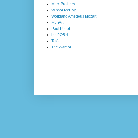
Marx Brothers
Winsor McCay
Wolfgang Amedeus Mozart
MunArt
Paul Poiret
b.s.PORN...
Totò
The Warhol