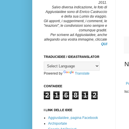
2011.
Salvo diversa indicazione, le foto di
Aggiustaidee sono di Enrico Castruccio
e della sua Lumix da viaggio.
Gli apporti, i suggerimenti, i commenti, le
"reazioni", le condivisioni sono sempre e
comunque graditi.
Per scrivere ad Aggiustaidee, anche
allegando una vostra immagine, cliccate
QUI
TRADUCIIDEE / IDEASTRANSLATOR
N
Powered by
Translate
Po
CONTAIDEE
Isc
2
1
6
8
1
2
I LINK DELLE IDEE
Aggiustaidee, pagina Facebook
Archiportale