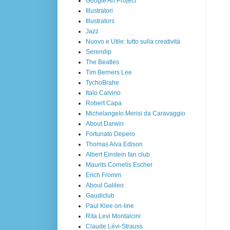
Google Art Project
Illustratori
Illustrators
Jazz
Nuovo e Utile: tutto sulla creatività
Serendip
The Beatles
Tim Berners Lee
TychoBrahe
Italo Calvino
Robert Capa
Michelangelo Merisi da Caravaggio
About Darwin
Fortunato Depero
Thomas Alva Edison
Albert Einstein fan club
Maurits Cornelis Escher
Erich Fromm
About Galileo
Gaudiclub
Paul Klee on-line
Rita Levi Montalcini
Claude Lévi-Strauss