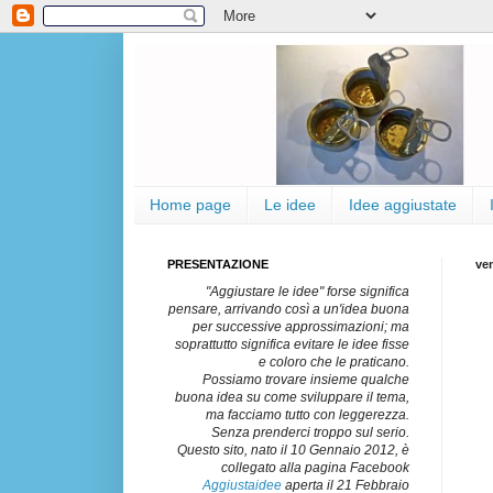
Home page
Le idee
Idee aggiustate
PRESENTAZIONE
ve
"Aggiustare le idee" forse significa
pensare, arrivando così a un'idea buona
per successive approssimazioni; ma
soprattutto significa evitare le idee fisse
e coloro che le praticano.
Possiamo trovare insieme qualche
buona idea su come sviluppare il tema,
ma facciamo tutto con leggerezza.
Senza prenderci troppo sul serio.
Questo sito, nato il 10 Gennaio 2012, è
collegato alla pagina Facebook
Aggiustaidee
aperta il 21 Febbraio