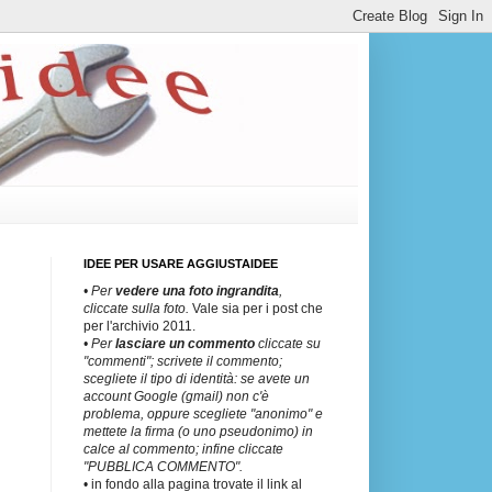
IDEE PER USARE AGGIUSTAIDEE
• Per
vedere una
foto ingrandita
,
cliccate sulla foto.
Vale sia per i post che
per l'archivio 2011.
• Per
lasciare un commento
cliccate su
"commenti"; scrivete il commento;
scegliete il tipo di identità: se avete un
account Google (gmail) non c'è
problema, oppure scegliete "anonimo" e
mettete la firma (o uno pseudonimo) in
calce al commento; infine cliccate
"PUBBLICA COMMENTO".
• in fondo alla pagina trovate il link al