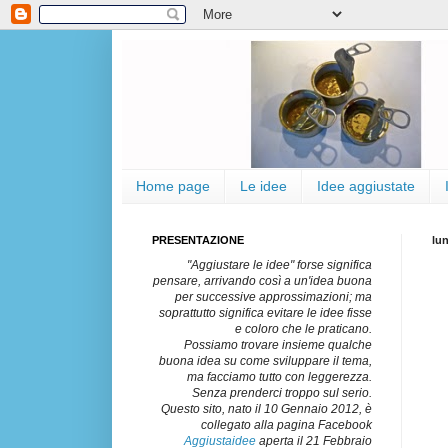
Home page
Le idee
Idee aggiustate
PRESENTAZIONE
lu
"Aggiustare le idee" forse significa
pensare, arrivando così a un'idea buona
per successive approssimazioni; ma
soprattutto significa evitare le idee fisse
e coloro che le praticano.
Possiamo trovare insieme qualche
buona idea su come sviluppare il tema,
ma facciamo tutto con leggerezza.
Senza prenderci troppo sul serio.
Questo sito, nato il 10 Gennaio 2012, è
collegato alla pagina Facebook
Aggiustaidee
aperta il 21 Febbraio