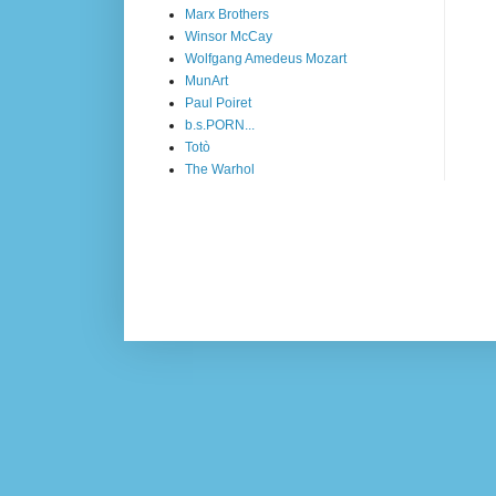
Marx Brothers
Winsor McCay
Wolfgang Amedeus Mozart
MunArt
Paul Poiret
b.s.PORN...
Totò
The Warhol