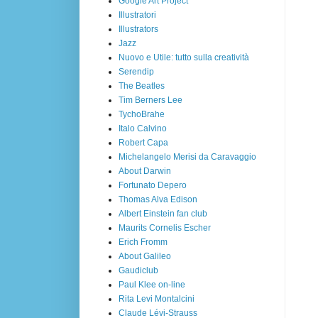
Google Art Project
Illustratori
Illustrators
Jazz
Nuovo e Utile: tutto sulla creatività
Serendip
The Beatles
Tim Berners Lee
TychoBrahe
Italo Calvino
Robert Capa
Michelangelo Merisi da Caravaggio
About Darwin
Fortunato Depero
Thomas Alva Edison
Albert Einstein fan club
Maurits Cornelis Escher
Erich Fromm
About Galileo
Gaudiclub
Paul Klee on-line
Rita Levi Montalcini
Claude Lévi-Strauss