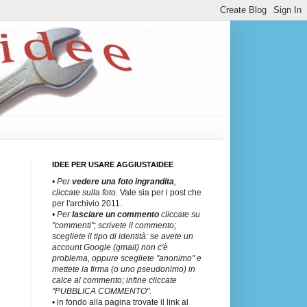
IDEE PER USARE AGGIUSTAIDEE
• Per
vedere una
foto ingrandita
,
cliccate sulla foto.
Vale sia per i post che
per l'archivio 2011.
• Per
lasciare un commento
cliccate su
"commenti"; scrivete il commento;
scegliete il tipo di identità: se avete un
account Google (gmail) non c'è
problema, oppure scegliete "anonimo" e
mettete la firma (o uno pseudonimo) in
calce al commento; infine cliccate
"PUBBLICA COMMENTO".
• in fondo alla pagina trovate il link al