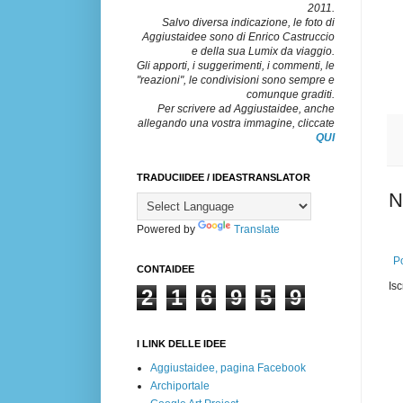
2011.
Salvo diversa indicazione, le foto di
Aggiustaidee sono di Enrico Castruccio
e della sua Lumix da viaggio.
Gli apporti, i suggerimenti, i commenti, le
"reazioni", le condivisioni sono sempre e
comunque graditi.
Per scrivere ad Aggiustaidee, anche
allegando una vostra immagine, cliccate
QUI
TRADUCIIDEE / IDEASTRANSLATOR
N
Powered by
Translate
Po
CONTAIDEE
Isc
2
1
6
9
5
9
I LINK DELLE IDEE
Aggiustaidee, pagina Facebook
Archiportale