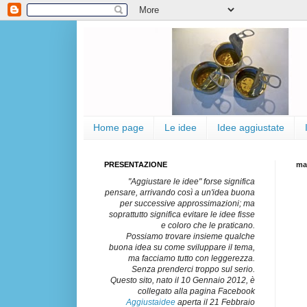
Home page
Le idee
Idee aggiustate
PRESENTAZIONE
ma
"Aggiustare le idee" forse significa
pensare, arrivando così a un'idea buona
per successive approssimazioni; ma
soprattutto significa evitare le idee fisse
e coloro che le praticano.
Possiamo trovare insieme qualche
buona idea su come sviluppare il tema,
ma facciamo tutto con leggerezza.
Senza prenderci troppo sul serio.
Questo sito, nato il 10 Gennaio 2012, è
collegato alla pagina Facebook
Aggiustaidee
aperta il 21 Febbraio