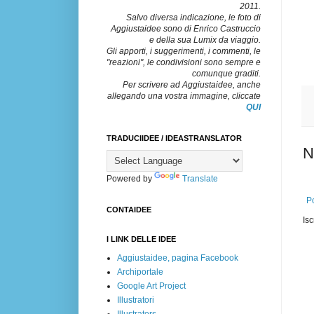
2011.
Salvo diversa indicazione, le foto di
Aggiustaidee sono di Enrico Castruccio
e della sua Lumix da viaggio.
Gli apporti, i suggerimenti, i commenti, le
"reazioni", le condivisioni sono sempre e
comunque graditi.
Per scrivere ad Aggiustaidee, anche
allegando una vostra immagine, cliccate
QUI
TRADUCIIDEE / IDEASTRANSLATOR
N
Powered by
Translate
Po
CONTAIDEE
Isc
I LINK DELLE IDEE
Aggiustaidee, pagina Facebook
Archiportale
Google Art Project
Illustratori
Illustrators