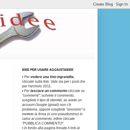
IDEE PER USARE AGGIUSTAIDEE
• Per
vedere una
foto ingrandita
,
cliccate sulla foto.
Vale sia per i post che
per l'archivio 2011.
• Per
lasciare un commento
cliccate su
"commenti"; scrivete il commento;
scegliete il tipo di identità: se avete un
account Google (gmail) non c'è
problema, oppure scegliete "anonimo" e
mettete la firma (o uno pseudonimo) in
calce al commento; infine cliccate
"PUBBLICA COMMENTO".
• in fondo alla pagina trovate il link al