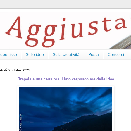
Idee fisse
Sulle idee
Sulla creatività
Posta
Concorsi
rtedì 5 ottobre 2021
Trapela a una certa ora il lato crepuscolare delle idee