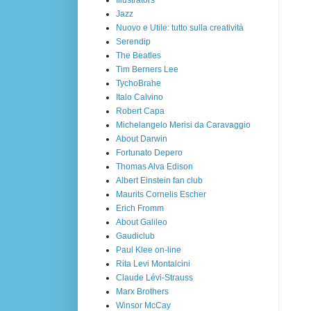
Jazz
Nuovo e Utile: tutto sulla creatività
Serendip
The Beatles
Tim Berners Lee
TychoBrahe
Italo Calvino
Robert Capa
Michelangelo Merisi da Caravaggio
About Darwin
Fortunato Depero
Thomas Alva Edison
Albert Einstein fan club
Maurits Cornelis Escher
Erich Fromm
About Galileo
Gaudiclub
Paul Klee on-line
Rita Levi Montalcini
Claude Lévi-Strauss
Marx Brothers
Winsor McCay