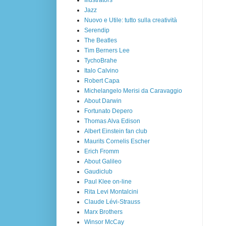
Jazz
Nuovo e Utile: tutto sulla creatività
Serendip
The Beatles
Tim Berners Lee
TychoBrahe
Italo Calvino
Robert Capa
Michelangelo Merisi da Caravaggio
About Darwin
Fortunato Depero
Thomas Alva Edison
Albert Einstein fan club
Maurits Cornelis Escher
Erich Fromm
About Galileo
Gaudiclub
Paul Klee on-line
Rita Levi Montalcini
Claude Lévi-Strauss
Marx Brothers
Winsor McCay