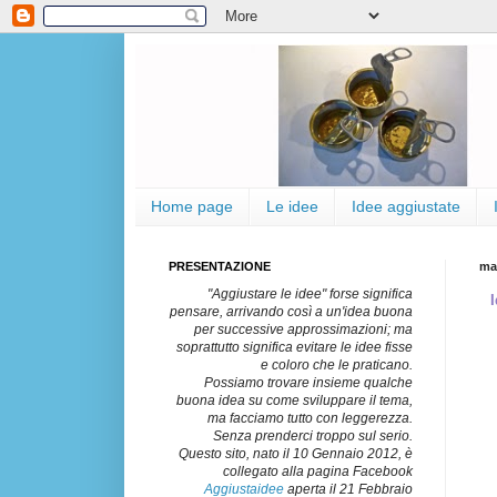
Home page
Le idee
Idee aggiustate
PRESENTAZIONE
ma
"Aggiustare le idee" forse significa
I
pensare, arrivando così a un'idea buona
per successive approssimazioni; ma
soprattutto significa evitare le idee fisse
e coloro che le praticano.
Possiamo trovare insieme qualche
buona idea su come sviluppare il tema,
ma facciamo tutto con leggerezza.
Senza prenderci troppo sul serio.
Questo sito, nato il 10 Gennaio 2012, è
collegato alla pagina Facebook
Aggiustaidee
aperta il 21 Febbraio