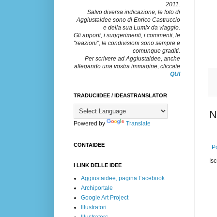
2011.
Salvo diversa indicazione, le foto di
Aggiustaidee sono di Enrico Castruccio
e della sua Lumix da viaggio.
Gli apporti, i suggerimenti, i commenti, le
"reazioni", le condivisioni sono sempre e
comunque graditi.
Per scrivere ad Aggiustaidee, anche
allegando una vostra immagine, cliccate
QUI
TRADUCIIDEE / IDEASTRANSLATOR
N
Powered by
Translate
CONTAIDEE
Po
Isc
I LINK DELLE IDEE
Aggiustaidee, pagina Facebook
Archiportale
Google Art Project
Illustratori
Illustrators