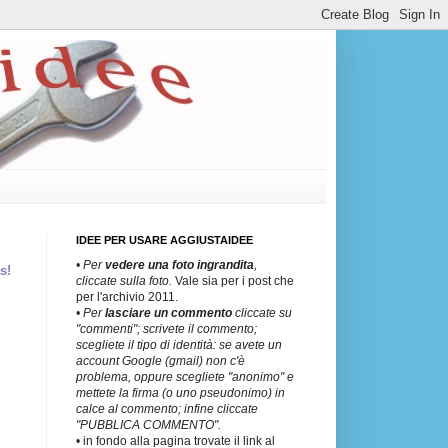
IDEE PER USARE AGGIUSTAIDEE
• Per
vedere una
foto ingrandita
,
s!
cliccate sulla foto.
Vale sia per i post che
per l'archivio 2011.
• Per
lasciare un commento
cliccate su
"commenti"; scrivete il commento;
scegliete il tipo di identità: se avete un
account Google (gmail) non c'è
problema, oppure scegliete "anonimo" e
mettete la firma (o uno pseudonimo) in
calce al commento; infine cliccate
"PUBBLICA COMMENTO".
• in fondo alla pagina trovate il link al