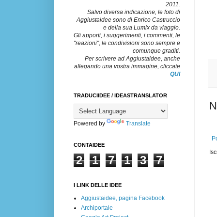
2011.
Salvo diversa indicazione, le foto di
Aggiustaidee sono di Enrico Castruccio
e della sua Lumix da viaggio.
Gli apporti, i suggerimenti, i commenti, le
"reazioni", le condivisioni sono sempre e
comunque graditi.
Per scrivere ad Aggiustaidee, anche
allegando una vostra immagine, cliccate
QUI
TRADUCIIDEE / IDEASTRANSLATOR
N
Powered by
Translate
Po
CONTAIDEE
Isc
2
1
7
1
3
7
I LINK DELLE IDEE
Aggiustaidee, pagina Facebook
Archiportale