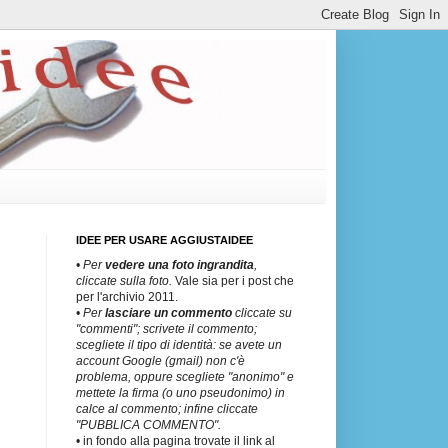
IDEE PER USARE AGGIUSTAIDEE
• Per
vedere una
foto ingrandita
,
cliccate sulla foto.
Vale sia per i post che
per l'archivio 2011.
• Per
lasciare un commento
cliccate su
"commenti"; scrivete il commento;
scegliete il tipo di identità: se avete un
account Google (gmail) non c'è
problema, oppure scegliete "anonimo" e
mettete la firma (o uno pseudonimo) in
calce al commento; infine cliccate
"PUBBLICA COMMENTO".
• in fondo alla pagina trovate il link al