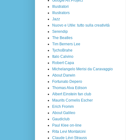
Google Art Project
Illustratori
Illustrators
Jazz
Nuovo e Utile: tutto sulla creatività
Serendip
The Beatles
Tim Berners Lee
TychoBrahe
Italo Calvino
Robert Capa
Michelangelo Merisi da Caravaggio
About Darwin
Fortunato Depero
Thomas Alva Edison
Albert Einstein fan club
Maurits Cornelis Escher
Erich Fromm
About Galileo
Gaudiclub
Paul Klee on-line
Rita Levi Montalcini
Claude Lévi-Strauss