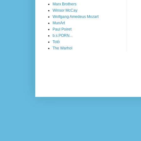
Marx Brothers
Winsor McCay
Wolfgang Amedeus Mozart
MunArt
Paul Poiret
b.s.PORN...
Totò
The Warhol