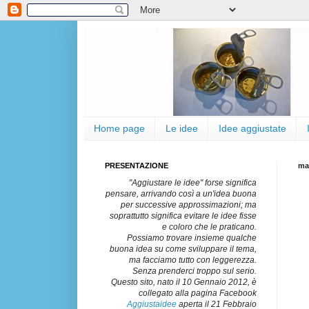
Home page
Le idee
Idee aggiustate
PRESENTAZIONE
ma
"Aggiustare le idee" forse significa
pensare, arrivando così a un'idea buona
per successive approssimazioni; ma
soprattutto significa evitare le idee fisse
e coloro che le praticano.
Possiamo trovare insieme qualche
buona idea su come sviluppare il tema,
ma facciamo tutto con leggerezza.
Senza prenderci troppo sul serio.
Questo sito, nato il 10 Gennaio 2012, è
collegato alla pagina Facebook
Aggiustaidee
aperta il 21 Febbraio