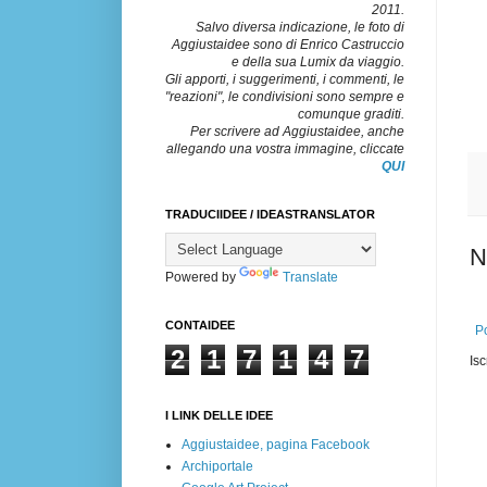
2011.
Salvo diversa indicazione, le foto di
Aggiustaidee sono di Enrico Castruccio
e della sua Lumix da viaggio.
Gli apporti, i suggerimenti, i commenti, le
"reazioni", le condivisioni sono sempre e
comunque graditi.
Per scrivere ad Aggiustaidee, anche
allegando una vostra immagine, cliccate
QUI
TRADUCIIDEE / IDEASTRANSLATOR
N
Powered by
Translate
CONTAIDEE
Po
2
1
7
1
4
7
Isc
I LINK DELLE IDEE
Aggiustaidee, pagina Facebook
Archiportale