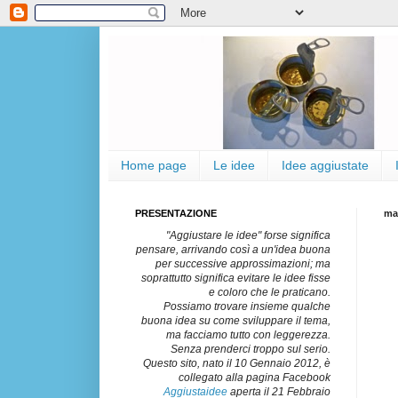
Home page
Le idee
Idee aggiustate
PRESENTAZIONE
mar
"Aggiustare le idee" forse significa
pensare, arrivando così a un'idea buona
per successive approssimazioni; ma
soprattutto significa evitare le idee fisse
e coloro che le praticano.
Possiamo trovare insieme qualche
buona idea su come sviluppare il tema,
ma facciamo tutto con leggerezza.
Senza prenderci troppo sul serio.
Questo sito, nato il 10 Gennaio 2012, è
collegato alla pagina Facebook
Aggiustaidee
aperta il 21 Febbraio