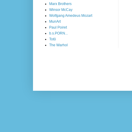
Marx Brothers
Winsor McCay
Wolfgang Amedeus Mozart
MunArt
Paul Poiret
b.s.PORN...
Totò
The Warhol