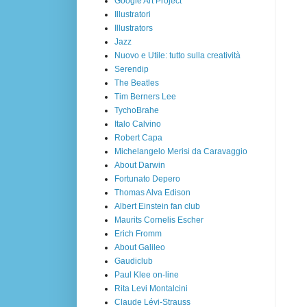
Google Art Project
Illustratori
Illustrators
Jazz
Nuovo e Utile: tutto sulla creatività
Serendip
The Beatles
Tim Berners Lee
TychoBrahe
Italo Calvino
Robert Capa
Michelangelo Merisi da Caravaggio
About Darwin
Fortunato Depero
Thomas Alva Edison
Albert Einstein fan club
Maurits Cornelis Escher
Erich Fromm
About Galileo
Gaudiclub
Paul Klee on-line
Rita Levi Montalcini
Claude Lévi-Strauss