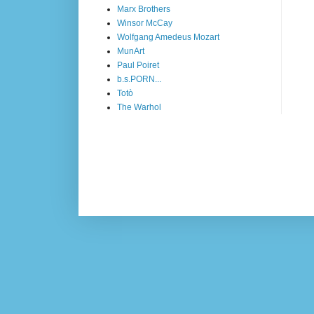
Marx Brothers
Winsor McCay
Wolfgang Amedeus Mozart
MunArt
Paul Poiret
b.s.PORN...
Totò
The Warhol