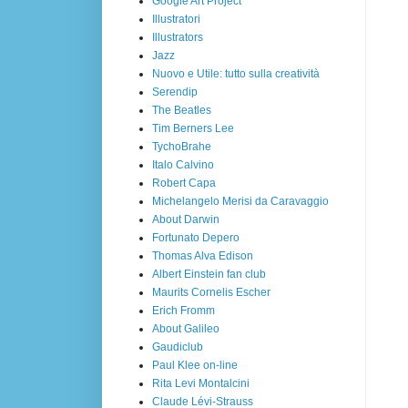
Google Art Project
Illustratori
Illustrators
Jazz
Nuovo e Utile: tutto sulla creatività
Serendip
The Beatles
Tim Berners Lee
TychoBrahe
Italo Calvino
Robert Capa
Michelangelo Merisi da Caravaggio
About Darwin
Fortunato Depero
Thomas Alva Edison
Albert Einstein fan club
Maurits Cornelis Escher
Erich Fromm
About Galileo
Gaudiclub
Paul Klee on-line
Rita Levi Montalcini
Claude Lévi-Strauss