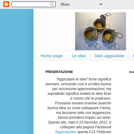
Home page
Le idee
Idee aggiustate
PRESENTAZIONE
ma
"Aggiustare le idee" forse significa
pensare, arrivando così a un'idea buona
per successive approssimazioni; ma
soprattutto significa evitare le idee fisse
e coloro che le praticano.
Possiamo trovare insieme qualche
buona idea su come sviluppare il tema,
ma facciamo tutto con leggerezza.
Senza prenderci troppo sul serio.
Questo sito, nato il 10 Gennaio 2012, è
collegato alla pagina Facebook
Aggiustaidee
aperta il 21 Febbraio