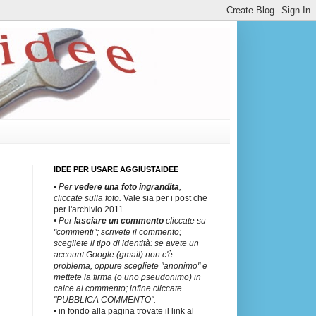
IDEE PER USARE AGGIUSTAIDEE
• Per
vedere una
foto ingrandita
,
cliccate sulla foto.
Vale sia per i post che
per l'archivio 2011.
• Per
lasciare un commento
cliccate su
"commenti"; scrivete il commento;
scegliete il tipo di identità: se avete un
account Google (gmail) non c'è
problema, oppure scegliete "anonimo" e
mettete la firma (o uno pseudonimo) in
calce al commento; infine cliccate
"PUBBLICA COMMENTO".
• in fondo alla pagina trovate il link al