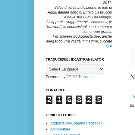
2011.
Salvo diversa indicazione, le foto di
Aggiustaidee sono di Enrico Castruccio
e della sua Lumix da viaggio.
Gli apporti, i suggerimenti, i commenti, le
"reazioni", le condivisioni sono sempre e
comunque graditi.
Per scrivere ad Aggiustaidee, anche
allegando una vostra immagine, cliccate
QUI
TRADUCIIDEE / IDEASTRANSLATOR
N
Powered by
Translate
CONTAIDEE
Po
2
1
6
8
2
5
Isc
I LINK DELLE IDEE
Aggiustaidee, pagina Facebook
Archiportale