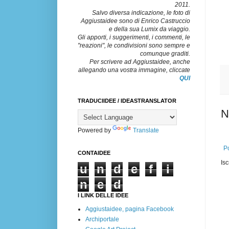
2011.
Salvo diversa indicazione, le foto di
Aggiustaidee sono di Enrico Castruccio
e della sua Lumix da viaggio.
Gli apporti, i suggerimenti, i commenti, le
"reazioni", le condivisioni sono sempre e
comunque graditi.
Per scrivere ad Aggiustaidee, anche
allegando una vostra immagine, cliccate
QUI
TRADUCIIDEE / IDEASTRANSLATOR
N
Powered by
Translate
Po
CONTAIDEE
Isc
u
n
d
e
f
i
n
e
d
I LINK DELLE IDEE
Aggiustaidee, pagina Facebook
Archiportale