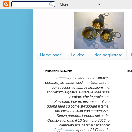
Home page
Le idee
Idee aggiustate
PRESENTAZIONE
ma
"Aggiustare le idee" forse significa
pensare, arrivando così a un'idea buona
per successive approssimazioni; ma
soprattutto significa evitare le idee fisse
e coloro che le praticano.
Possiamo trovare insieme qualche
buona idea su come sviluppare il tema,
ma facciamo tutto con leggerezza.
Senza prenderci troppo sul serio.
Questo sito, nato il 10 Gennaio 2012, è
collegato alla pagina Facebook
Aggiustaidee
aperta il 21 Febbraio