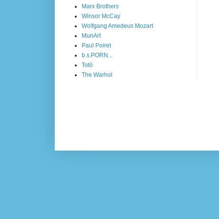
Marx Brothers
Winsor McCay
Wolfgang Amedeus Mozart
MunArt
Paul Poiret
b.s.PORN...
Totò
The Warhol