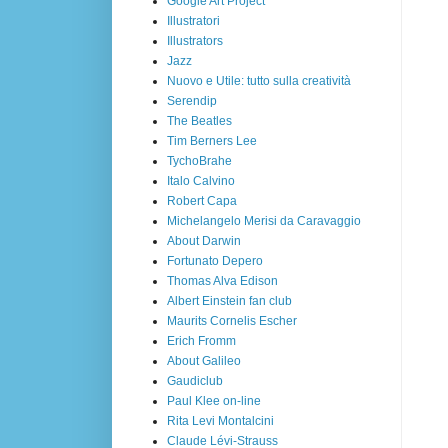
Google Art Project
Illustratori
Illustrators
Jazz
Nuovo e Utile: tutto sulla creatività
Serendip
The Beatles
Tim Berners Lee
TychoBrahe
Italo Calvino
Robert Capa
Michelangelo Merisi da Caravaggio
About Darwin
Fortunato Depero
Thomas Alva Edison
Albert Einstein fan club
Maurits Cornelis Escher
Erich Fromm
About Galileo
Gaudiclub
Paul Klee on-line
Rita Levi Montalcini
Claude Lévi-Strauss