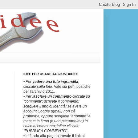
IDEE PER USARE AGGIUSTAIDEE
• Per
vedere una
foto ingrandita
,
cliccate sulla foto.
Vale sia per i post che
per l'archivio 2011.
• Per
lasciare un commento
cliccate su
"commenti"; scrivete il commento;
scegliete il tipo di identità: se avete un
account Google (gmail) non c'è
problema, oppure scegliete "anonimo" e
mettete la firma (o uno pseudonimo) in
calce al commento; infine cliccate
"PUBBLICA COMMENTO".
• in fondo alla pagina trovate il link al